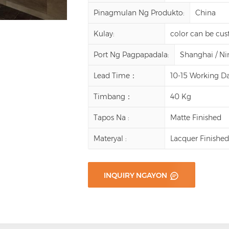
Pinagmulan Ng Produkto:
China
Kulay:
color can be cu
Port Ng Pagpapadala:
Shanghai / N
Lead Time：
10-15 Working D
Timbang：
40 Kg
Tapos Na :
Matte Finished
Materyal :
Lacquer Finishe
INQUIRY NGAYON