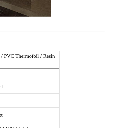
r / PVC Thermofoil / Resin
el
et