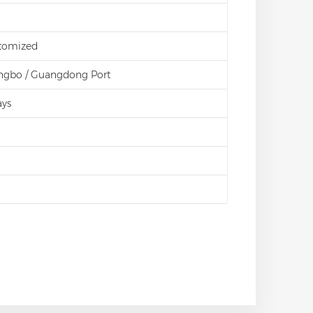
stomized
ingbo / Guangdong Port
ays
d