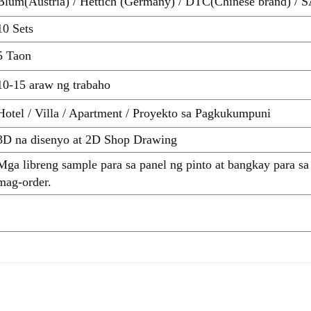
Blum(Austria) / Hettich (Germany) / DTC(Chinese brand) / S
10 Sets
5 Taon
10-15 araw ng trabaho
Hotel / Villa / Apartment / Proyekto sa Pagkukumpuni
3D na disenyo at 2D Shop Drawing
Mga libreng sample para sa panel ng pinto at bangkay para sa
mag-order.