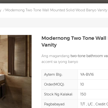
y
Modernong Two Tone Wall Mounted Solid Wood Banyo Vanity
/
Modernong Two Tone Wall
Vanity
Ang magandang
two-tone bathroom va
accent sa iyong banyo
Aytem Blg.:
YA-BV16
Order(MOQ):
10
Stock Ng Kalakal:
150
Pagbabayad:
T/T , L/C , Credit