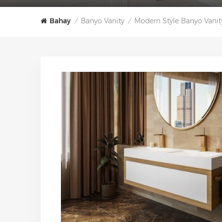
Bahay
Banyo Vanity
Modern Style Banyo Vanit
/
/