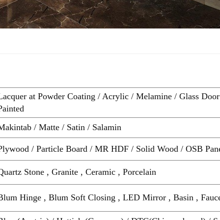
Lacquer at Powder Coating / Acrylic / Melamine / Glass Doo
Painted
Makintab / Matte / Satin / Salamin
Plywood / Particle Board / MR HDF / Solid Wood / OSB Pan
Quartz Stone , Granite , Ceramic , Porcelain
Blum Hinge , Blum Soft Closing , LED Mirror , Basin , Fauc