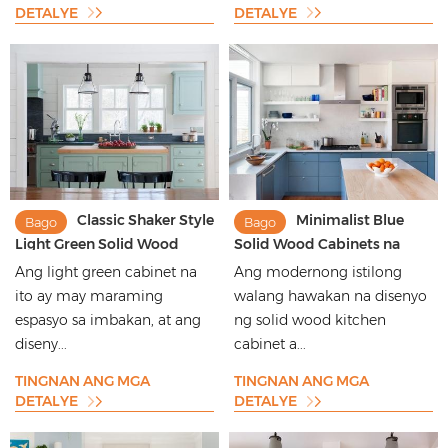
DETALYE
DETALYE
Classic Shaker Style
Minimalist Blue
Bago
Bago
Light Green Solid Wood
Solid Wood Cabinets na
Cabinets
may Film Finish
Ang light green cabinet na
Ang modernong istilong
ito ay may maraming
walang hawakan na disenyo
espasyo sa imbakan, at ang
ng solid wood kitchen
diseny...
cabinet a...
TINGNAN ANG MGA
TINGNAN ANG MGA
DETALYE
DETALYE