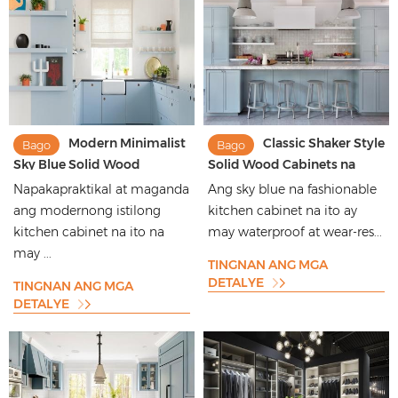
Modern Minimalist
Classic Shaker Style
Bago
Bago
Sky Blue Solid Wood
Solid Wood Cabinets na
Kitchen Cabinets
may Light Blue Lacquer
Napakapraktikal at maganda
Ang sky blue na fashionable
Finish
ang modernong istilong
kitchen cabinet na ito ay
kitchen cabinet na ito na
may waterproof at wear-res...
may ...
TINGNAN ANG MGA
DETALYE
TINGNAN ANG MGA
DETALYE