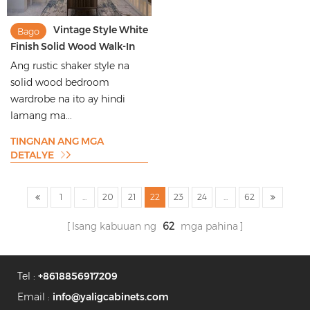
Vintage Style White
Bago
Finish Solid Wood Walk-In
Armoire na May Mga
Ang rustic shaker style na
Disenyo ng Dresser
solid wood bedroom
wardrobe na ito ay hindi
lamang ma...
TINGNAN ANG MGA
DETALYE
1
...
20
21
22
23
24
...
62
Isang kabuuan ng
62
mga pahina
Tel :
+8618856917209
Email :
info@yaligcabinets.com