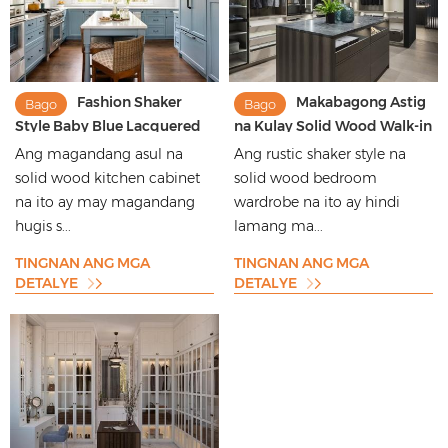
Fashion Shaker
Makabagong Astig
Bago
Bago
Style Baby Blue Lacquered
na Kulay Solid Wood Walk-in
Solid Wood Cabinets
Wardrobe Commercial Style
Ang magandang asul na
Ang rustic shaker style na
Wardrobe
solid wood kitchen cabinet
solid wood bedroom
na ito ay may magandang
wardrobe na ito ay hindi
hugis s...
lamang ma...
TINGNAN ANG MGA
TINGNAN ANG MGA
DETALYE
DETALYE