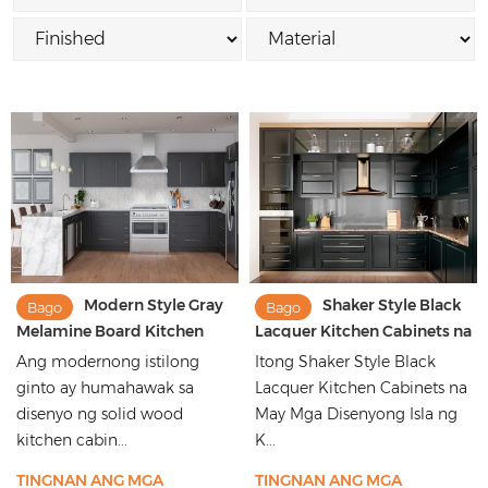
Modern Style Gray
Shaker Style Black
Bago
Bago
Melamine Board Kitchen
Lacquer Kitchen Cabinets na
Cabinets na may Gold Pulls
May Mga Disenyo ng Isla ng
Ang modernong istilong
Itong Shaker Style Black
Kusina
ginto ay humahawak sa
Lacquer Kitchen Cabinets na
disenyo ng solid wood
May Mga Disenyong Isla ng
kitchen cabin...
K...
TINGNAN ANG MGA
TINGNAN ANG MGA